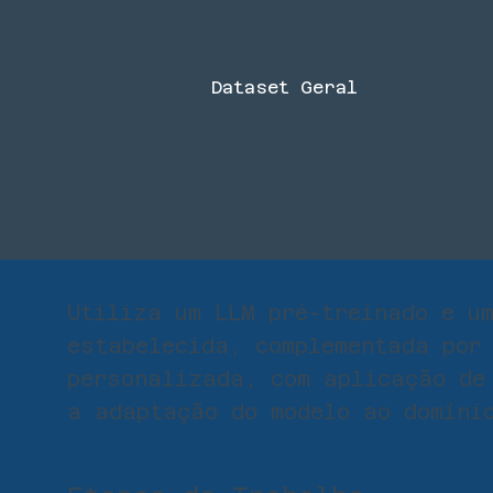
Dataset Geral
Utiliza um LLM pré-treinado e u
estabelecida, complementada por
personalizada, com aplicação de
a adaptação do modelo ao domíni