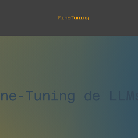
FineTuning
ine-Tuning de LLM