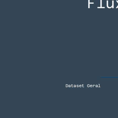
Flu
Pré-
proces
to
Dataset Geral