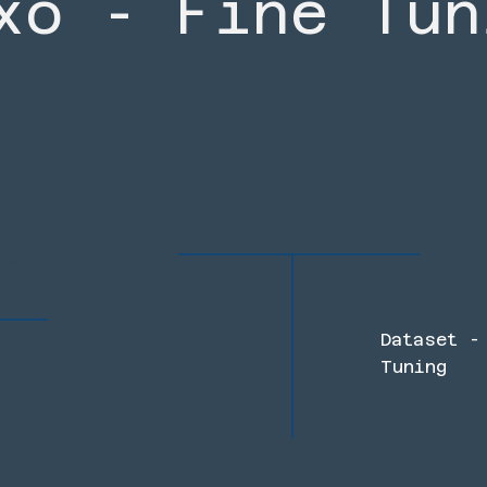
xo - Fine Tun
Fine Tuning
samen
Dataset -
Tuning